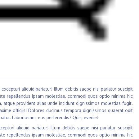
cepturi aliquid pariatur! Illum debitis saepe nisi pariatur suscipit
Iste repellendus ipsam molestiae, commodi quos optio minima hic
 atque provident alias unde incidunt dignissimos molestias fugit.
maxime officiis! Dolores ducimus tempora dignissimos quaerat odit
quatur. Laboriosam, eos perferendis? Quis, eveniet.
turi aliquid pariatur! Illum debitis saepe nisi pariatur suscipit
Iste repellendus ipsam molestiae, commodi quos optio minima hic