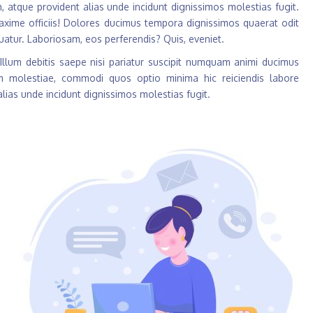
 atque provident alias unde incidunt dignissimos molestias fugit.
maxime officiis! Dolores ducimus tempora dignissimos quaerat odit
quatur. Laboriosam, eos perferendis? Quis, eveniet.
 Illum debitis saepe nisi pariatur suscipit numquam animi ducimus
am molestiae, commodi quos optio minima hic reiciendis labore
ias unde incidunt dignissimos molestias fugit.