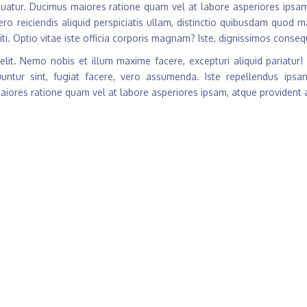
quatur. Ducimus maiores ratione quam vel at labore asperiores ipsam,
ero reiciendis aliquid perspiciatis ullam, distinctio quibusdam quod 
iti. Optio vitae iste officia corporis magnam? Iste, dignissimos conse
 elit. Nemo nobis et illum maxime facere, excepturi aliquid pariatur!
untur sint, fugiat facere, vero assumenda. Iste repellendus ips
ores ratione quam vel at labore asperiores ipsam, atque provident al