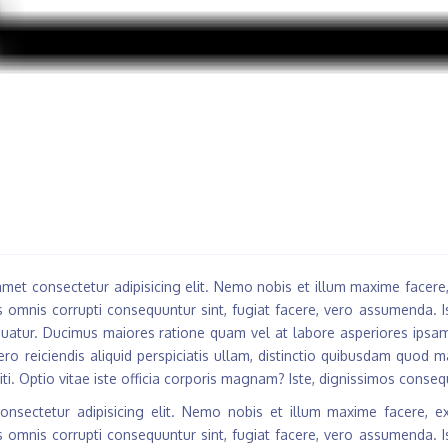
met consectetur adipisicing elit. Nemo nobis et illum maxime facere, ex
omnis corrupti consequuntur sint, fugiat facere, vero assumenda. 
quatur. Ducimus maiores ratione quam vel at labore asperiores ipsam,
ero reiciendis aliquid perspiciatis ullam, distinctio quibusdam quod 
iti. Optio vitae iste officia corporis magnam? Iste, dignissimos conse
onsectetur adipisicing elit. Nemo nobis et illum maxime facere, excep
omnis corrupti consequuntur sint, fugiat facere, vero assumenda. 